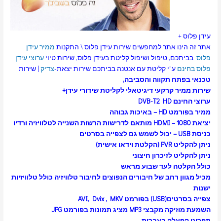
עידן פלוס +
אתר זה הינו אתר למחפשים שירות עידן פלוס \ התקנות
ממיר עידן
פלוס
בביתכם, טיפול ושיפול קליטת בעידן פלוס, שירות טיוי
ערוצי עידן
פלוס בחינם
ע"י קליטת עם אנטנה בביתכם שירות יצאת-
צדיק
| שירות
טכנאי
בפתח תקווה
והסביבה,
שירות ממיר קרקעי דיגיטאלי לקליטת שידורי עידן+
ערוצי החינם DVB-T2 HD
ממיר בפורמט HD – באיכות גבוהה
יציאת HDMI – 1080 מותאם לדרישות הרשות השנייה לטלוויזיה ורדיו
כניסת USB – יכול לשמש גם לצפייה בסרטים
ניתן להקליט PVR (הקלטת וידאו אישית)
ניתן להקליט לזיכרון חיצוני
כולל הקלטה לעד שבוע מראש
מכיל מגוון רחב של חיבורים הנפוצים לחיבור טלוויזיה כולל טלוויזיות
ישנות
צפייה בסרטים(USB) בפורמט AVI, Dvix , MKV
השמעת מוזיקה מקבצי MP3 מציג תמונות בפורמט JPG
תפריט הפעלה בעברית