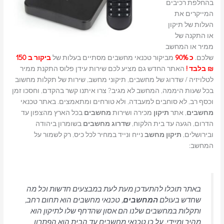
בהחלפת רכיבים
המייקרים את
העלות של תיקון
או התקנה של
ממיר או המחשב
שלכם.
כ 90%
מביקור טכנאי מחשבים מסתיים בעלות של
ביקור ב 150
₪ בלבד !
האתר החדש גם מציע לכם שירות עידן פלוס התקנת ממיר
לטלויזיה / שדרוג של מחשבים, תיקוני מחשב, שירות של תקלות מחשוב
בכל שעות היממה, המחשב לא מגיב? צרו איתנו קשר בהקדם, וחסכו זמן
וכסף רב, לא סוחבים למעבדה, ולא טורחים ומתאמצים. באתר טכנאי
מחשבים
, אתר
תיקון
מכירה ושירות
מחשבים
בכל הארץ מהצפון עד
הדרום, הגעה עד בית הלקוח,
שדרוג
מחשבים
בשומרון ביהודה
ובירושלים,
תיקון מחשב
נייח ונייד במחיר לכל כיס, רק לשמור על
המחשב:
באתר תוכלו להתעדכן מעת לעת במבצעים חדשות וכל מה
שחדש בעולם
המחשבים
, טכנאי מחשבים הוא תחום רחב,
ותקלות במחשבים שלנו הם אסון שהדחף שלו לתיקון הוא
מהיר ומיידי, על כן טכנאי מחשבים עד הבית הוא הפתרון