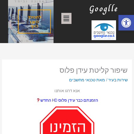
ילוג
ק
Googlle
תוכן
ט
פתח סרגל נגישות
תפריט
לתמיכה
ג
לחצו
כאן!
ו
ר
י
ו
ת
שיפור קליטת עידן פלוס
שירות בעיר
/ מאת
טכנאי מחשבים
אנא דרגו אותנו
הזמנתם כבר עידן פלוס HD החדש