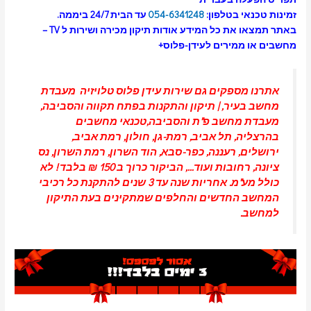
זמינות טכנאי בטלפון:
054-6341248
עד הבית 24/7 ביממה.
באתר תמצאו את כל המידע אודות תיקון מכירה ושירות ל TV –
מחשבים או ממירים לעידן-פלוס+
אתרנו מספקים גם שירות עידן פלוס טלויזיה
מעבדת
מחשב בעיר
, |
תיקון והתקנות בפתח תקווה והסביבה,
מעבדת מחשב פ"ת והסביבה
,טכנאי מחשבים
בהרצליה
,
תל אביב
,
רמת-גן
, חולון,
רמת אביב
,
ירושלים
,
רעננה
,
כפר-סבא
,
הוד השרון
, רמת השרון,
נס
ציונה
,
רחובות
ועוד…, הביקור כרוך ב 150 ₪ בלבד ! לא
כולל מע"מ. אחריות שנה עד 3 שנים להתקנת כל רכיבי
המחשב החדשים והחלפים שמתקינים בעת התיקון
למחשב.