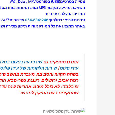
צפייה בסרטים(USB) בפורמט AVI, Dvix , MKV
השמעת מוזיקה מקבצי MP3 מציג תמונות בפורמט JPG
תפריט הפעלה בעברית
זמינות טכנאי בטלפון:
054-6341248
עד הבית 24/7 ביממה.
באתר תמצאו את כל המידע אודות תיקון מכירה ושירות ל TV – מחשבים או ממירים לע
אתרנו מספקים גם
שירות עידן פלוס בטלוי
עידן פלוס
|
שירות הלקוחות של עידן פלוס
|
בפתח תקווה והסביבה, מעבדת מחשב פ"ת
רמת אביב
,
ירושלים
,
רעננה
,
כפר-סבא
,
הוד
שמתקינים בעת התיקון למחשב.