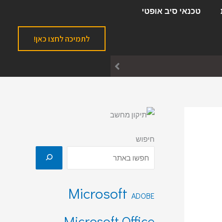
ק
טכנאי סיב אופטי
ט
ג
לתמיכה לחצו כאן!
ו
ר
י
ו
ת
חיפוש
Microsoft
ADOBE
Microsoft Office