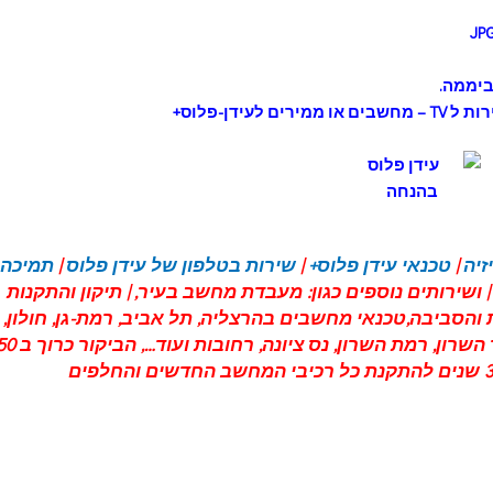
ידן-פלוס+
זיה
|
טכנאי עידן פלוס+
|
שירות בטלפון של עידן פלוס
|
תמיכה
 ושירותים נוספים כגון:
מעבדת מחשב בעיר
, |
תיקון והתקנות
 והסביבה
,טכנאי מחשבים
בהרצליה
,
תל אביב
,
רמת-גן
, חולון,
 השרון
, רמת השרון,
נס ציונה
,
רחובות
ועוד…, הביקור 
₪ בלבד ! לא כולל מע"מ. אחריות שנה עד 3 שנים להתקנת כל רכיבי המחשב החדשים והחלפים