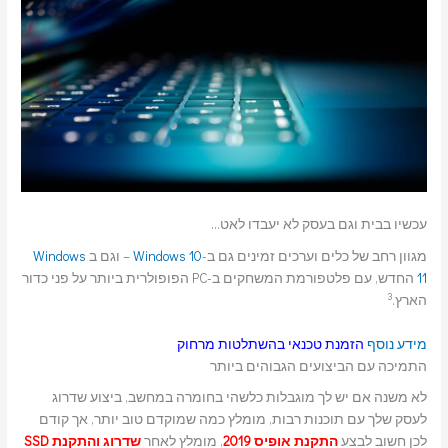
עכשיו בבית וגם בעסק לא יעבדו לאט…
מגוון רחב של כלים וערכים זמינים גם ב-
Windows 10
– וגם ב
Windows
11
החדש, עם פלטפורמת המשחקים ב-PC הפופולרית ביותר על פני כדור
3
הארץ.
מידע נוסף
הזמנת טכנאי בהשתלטות מרחוק
התמיכה עם הביצועים הגבוהים ביותר
לא משנה אם יש לך מוגבלות כלשהי בחומרה במחשב, ביצוע שדרוג
לעסק שלך עם תוכנות רבות, מומלץ כמה שמוקדם טוב יותר, אך קודם
לכן חשוב לבצע
התקנת אופיס 2019
, מומלץ לאחר
שדרוג והתקנת SSD