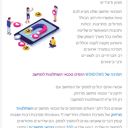
מגוון פיצ'רים
הטכנאי מחשב שלנו מציע לכם
טווח אפשרויות רחב הכולל
מודולים, פתרונות, יכולות
ותכונות המאפשרים שליטה
מלאה בכל מערך העסק שלך
והארגון מקצה לקצה וכוללים
תמיכה במערכי ארגונים
רב-חברתיים, רב-לשוניים
ורבי-ביצועים.
תמיכה של WINDOWS
הזמינו טכנאי השתלטות למחשב
עכשיו אתם יכולים לסמוך על המחשב עם
תיקון ע"י טכנאי מחשב מרחוק..
רק 99 ש"ח להשתלטות למחשב!
אנשים בכל רחבי העולם מסתמכים על טכנאי מחשבים
השתלטות
מרחוק
ועל מערכת הפעלה החדישה Windows 11 מסיבות רבות ושונות.
קומץ דברים שאנחנו גאים להמשיך לספק, הם שדרוגים מחודשים
למחשבים שלכם, בצעו שדרוג
SSD
הזמינו
טכנאי מחשבים
| ותהנו