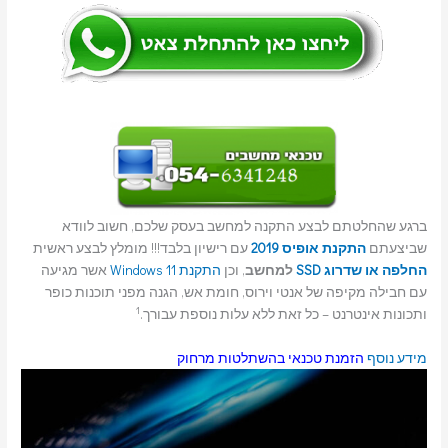
ברגע שהחלטתם לבצע התקנה למחשב בעסק שלכם, חשוב לוודא
שביצעתם
התקנת אופיס 2019
עם רישיון בלבד!!! מומלץ לבצע ראשית
החלפה או שדרוג SSD
למחשב
, וכן
התקנת Windows 11
אשר מגיעה
עם חבילה מקיפה של אנטי וירוס, חומת אש, הגנה מפני תוכנות כופר
1
ותכונות אינטרנט – כל זאת ללא עלות נוספת עבורך.
מידע נוסף
הזמנת טכנאי בהשתלטות מרחוק