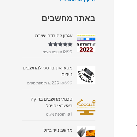
באתר מחשבים
אגרון להורדה ישירה
₪
99
דורג
5.00
תוספת מע"מ
מתוך 5
מטען אוניברסלי למחשבים
ניידים
₪
229
₪
699
תוספת מע"מ
טכנאי מחשבים בדיקה
באשראי פייפל
₪
1
תוספת מע"מ
מחשב נייד בזול