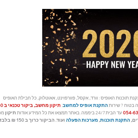
קנת תוכנות האופיס : וורד, אקסל, פוורפוינט, אאוטלוק, כל חבילת האופיס
ה בטוח ? שירות
התקנת אופיס למחשב
.
עד הבית 24/7 ביממה. באתר תמצאו את כל המידע אודות
תיקון
מכ
ים,
התקנת תוכנות
,
מערכות הפעלה
ועוד. הביקור כרוך ב 150 ₪ ב