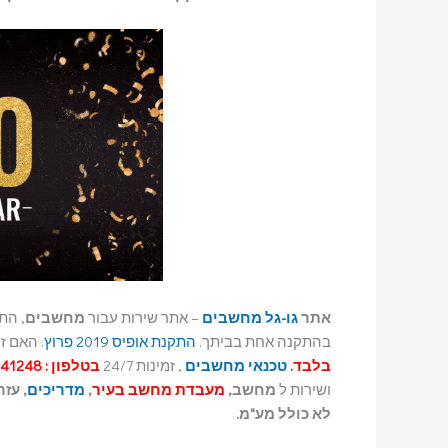
אתר
גו-גל מחשבים
– אתר שירות עבור
מחשבים
, הת
בהתקנה אחת בביתך.
התקנת אופיס 2019 פרוץ
. האם ז
בלבד.
טכנאי מחשבים
, זמינות 24/7
בטלפון : 054-6341248
ושירות ל
מחשב,
מעבדת מחשב בעיר
,
מדריכים
, עזר
לא כולל מע"מ.