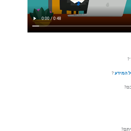
ל המידע
?
כם?
יתם?