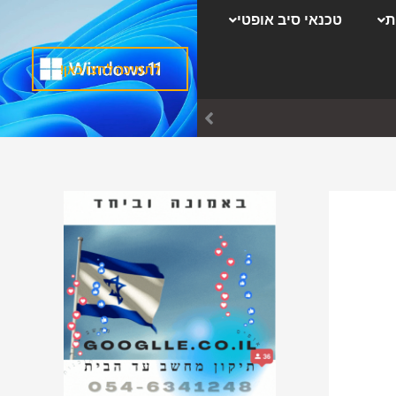
ק
ת
טכנאי סיב אופטי
ט
ג
לתמיכה לחצו כאן!
ו
ר
י
ו
ת