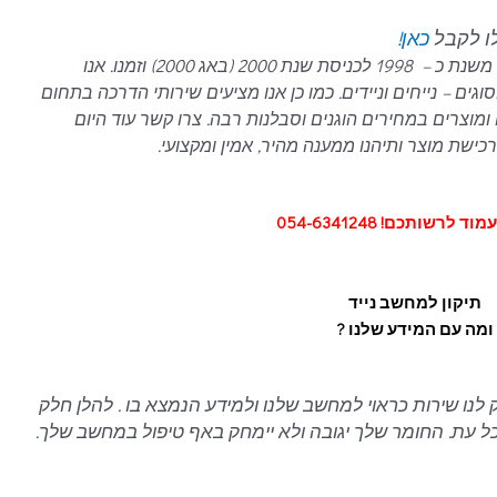
לו לקבל
כאן!
עם ניסיון של כ- 21 שנים בתחום המחשבים, משנת כ – 1998 לכניסת שנת 2000 (באג 2000) וזמנו. אנו
ם – נייחים וניידים.
כמו כן אנו מציעים שירותי הדרכה בתחום
ומוצרים במחירים הוגנים וסבלנות רבה.
צרו קשר עוד היום
ישת מוצר ותיהנו ממענה מהיר, אמין ומקצועי.
 לרשותכם! 054-6341248
תיקון למחשב נייד
ומה עם המידע שלנו ?
לנו שירות כראוי למחשב שלנו ולמידע הנמצא בו . להלן חלק
בכל עת. החומר שלך יגובה ולא יימחק באף טיפול במחשב שלך.