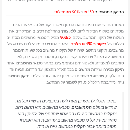
התיקון למחשב ב
150 ₪
ב
90% מהתקלות
האתר החדש, שם בפניכם את הנתון כאשר ביקור של טכנאי עד הבית
מסתיים בעלות הביקור לרוב, ללא צורך בהחלפת רכיבים המייקרים את
העלות של תיקון המחשב שלכם.
כ 90%
מביקור טכנאי מחשבים מסתיים
בעלות של
ביקור ב 150 ₪ בלבד !
האתר החדש גם מציע לכם שדרוג של
מחשבים, תיקוני מחשב, שירות של תקלות מחשוב בכל שעות היממה,
המחשב לא מגיב? צרו איתנו קשר בהקדם, וחסכו זמן וכסף רב, לא
סוחבים למעבדה, ולא טורחים ומתאמצים. באתר טכנאי
מחשבים
, אתר
תיקון
מכירה ושירות
מחשבים
בכל הארץ מהצפון עד הדרום, הגעה עד
בית הלקוח,
שדרוג
מחשבים
בשומרון ביהודה ובירושלים,
תיקון מחשב
נייח ונייד במחיר לכל כיס, רק לשמור על המחשב:
באתר תוכלו להתעדכן מעת לעת במבצעים חדשות וכל מה
שחדש בעולם
המחשבים
, טכנאי מחשבים הוא תחום רחב,
ותקלות במחשבים שלנו הם אסון שהדחף שלו לתיקון הוא
מהיר ומיידי, על כן טכנאי מחשבים עד הבית הוא הפתרון
הטוב ביותר עבור תקלות במחשב, נייח או נייד.