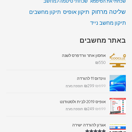
שכחתי סיסמה למחשב
שכחתי את הסיסמא
שליטה מרחוק
תיקון אופיס
תיקון מחשבים
תיקון מחשב נייד
באתר מחשבים
אחסון אתר וורדפרס לשנה
₪
550
ווינדוס 11 להורדה
₪
299
₪
699
תוספת מע"מ
אופיס 2019 לבית ולסטודנט
₪
249
₪
699
תוספת מע"מ
אגרון להורדה ישירה