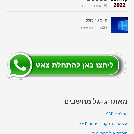
דורג
5.00
₪
99
תוספת מע"מ
מתוך 5
חיוב 40 כולל
₪
33
תוספת מע"מ
מאתר גו-גל מחשבים
החלפת SSD
שגיאה בהתקנת ווינדוס 10/11
הורדת אילוסטרייטור