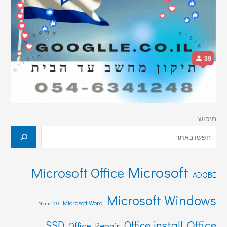
חיפוש
Microsoft
Microsoft Office
ADOBE
Microsoft Windows
Microsoft Word
Nvme 2.0
Office
SSD
Office install
Office Repair