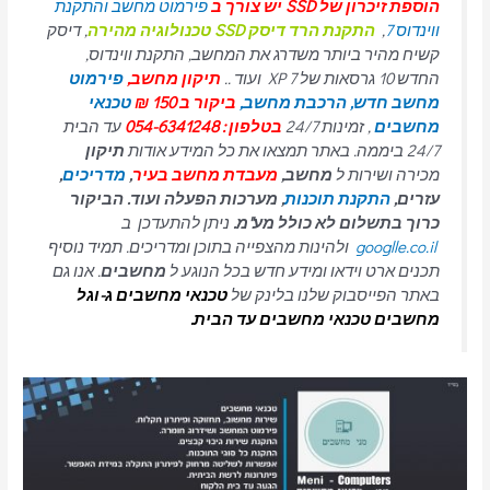
הוספת זיכרון של SSD יש צורך ב
פירמוט מחשב והתקנת
ווינדוס 7
,
התקנת הרד דיסק SSD טכנולוגיה מהירה
, דיסק
קשיח מהיר ביותר משדרג את המחשב, התקנת ווינדוס,
החדש 10 גרסאות של 7 XP ועוד ..
תיקון מחשב,
פירמוט
מחשב חדש,
הרכבת מחשב,
ביקור ב 150 ₪
טכנאי
מחשבים
, זמינות 24/7
בטלפון : 054-6341248
עד הבית
24/7 ביממה. באתר תמצאו את כל המידע אודות
תיקון
מכירה ושירות ל
מחשב,
מעבדת מחשב בעיר
,
מדריכים
,
עזרים,
התקנת תוכנות
, מערכות הפעלה ועוד. הביקור
כרוך בתשלום לא כולל מע"מ.
ניתן להתעדכן ב
googlle.co.il
ולהינות מהצפייה בתוכן ומדריכים. תמיד נוסיף
תכנים ארט וידאו ומידע חדש בכל הנוגע ל
מחשבים
. אנו גם
באתר הפייסבוק שלנו בלינק של
טכנאי מחשבים
ג-וגל
מחשבים טכנאי מחשבים עד הבית.