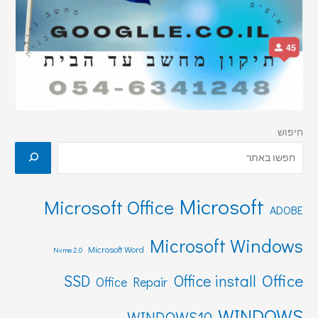
חיפוש
Microsoft
Microsoft Office
ADOBE
Microsoft Windows
Microsoft Word
Nvme 2.0
Office
SSD
Office install
Office Repair
WINDOWS
WINDOWS10