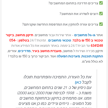
צריכים הדרכה בתחום המחשבים?
רוצים לשדרג את המחשב?
צריכים עזרה להתקין את המדפסת החדשה שקניתם?
אתר
גו-גל מחשבים
– אתר שירות עבור
מחשבים
,
תיקון מחשב, ביקור
טכנאי ב 150 ₪ בלבד.
טכנאי מחשבים
, זמינות 24/7
בטלפון : 054-
6341248
עד הבית 24/7 ביממה. באתר תמצאו את כל המידע אודות
תיקון
מכירה ושירות ל
מחשב,
מעבדת מחשב בעיר
,
מדריכים
, עזרים,
התקנת תוכנות
,
מערכות הפעלה
ועוד. הביקור כרוך ב 150 ₪ בלבד !
לא כולל מע"מ.
את כל העזרה, התמיכה והפתרונות תוכלו
לקבל
כאן!
עם ניסיון של כ- 21 שנים בתחום המחשבים,
משנת כ – 1998 לכניסת שנת 2000 (באג 2000)
וזמנו. אנו מתמחים בתיקון ובתחזוקת מחשבים
מכל הסוגים – נייחים וניידים.
כמו כן אנו מציעים