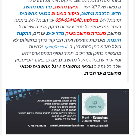
ביותר משדרג את המחשב, התקנת ווינדוס, החדש 10
גרסאות של 7 XP ועוד ..
תיקון מחשב,
פירמוט מחשב
חדש,
הרכבת מחשב,
ביקור ב 150 ₪
טכנאי מחשבים
,
זמינות 24/7
בטלפון : 054-6341248
עד הבית 24/7 ביממה.
באתר תמצאו את כל המידע אודות
תיקון
מכירה ושירות ל
מחשב,
מעבדת מחשב בעיר
,
מדריכים
, עזרים,
התקנת
תוכנות
, מערכות הפעלה ועוד. הביקור כרוך בתשלום לא
כולל מע"מ.
ניתן להתעדכן ב
googlle.co.il
ולהינות
מהצפייה בתוכן ומדריכים. תמיד נוסיף תכנים ארט וידאו
ומידע חדש בכל הנוגע ל
מחשבים
. אנו גם באתר הפייסבוק
שלנו בלינק של
טכנאי מחשבים
ג-וגל מחשבים טכנאי
מחשבים עד הבית.