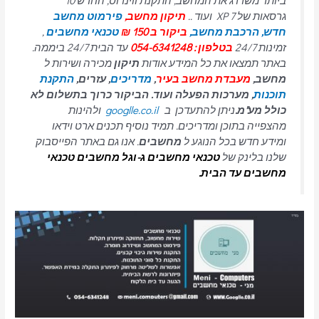
ביותר משדרג את המחשב, התקנת ווינדוס, החדש 10
גרסאות של 7 XP ועוד ..
תיקון מחשב,
פירמוט מחשב
חדש,
הרכבת מחשב,
ביקור ב 150 ₪
טכנאי מחשבים
,
זמינות 24/7
בטלפון : 054-6341248
עד הבית 24/7 ביממה.
באתר תמצאו את כל המידע אודות
תיקון
מכירה ושירות ל
מחשב,
מעבדת מחשב בעיר
,
מדריכים
, עזרים,
התקנת
תוכנות
, מערכות הפעלה ועוד. הביקור כרוך בתשלום לא
כולל מע"מ.
ניתן להתעדכן ב
googlle.co.il
ולהינות
מהצפייה בתוכן ומדריכים. תמיד נוסיף תכנים ארט וידאו
ומידע חדש בכל הנוגע ל
מחשבים
. אנו גם באתר הפייסבוק
שלנו בלינק של
טכנאי מחשבים
ג-וגל מחשבים טכנאי
מחשבים עד הבית.