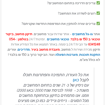
צריכים הדרכה בתחום המחשבים?
רוצים לשדרג את המחשב?
צריכים עזרה להתקין את המדפסת החדשה שקניתם?
אתר
גו-גל מחשבים
– אתר שירות עבור
מחשבים
,
תיקון מחשב, ביקור
טכנאי ב 150 ₪ בלבד.
טכנאי מחשבים
, זמינות 24/7
בטלפון : 054-
6341248
עד הבית 24/7 ביממה. באתר תמצאו את כל המידע אודות
תיקון
מכירה ושירות ל
מחשב,
מעבדת מחשב בעיר
,
מדריכים
, עזרים,
התקנת תוכנות
,
מערכות הפעלה
ועוד. הביקור כרוך ב 150 ₪ בלבד !
לא כולל מע"מ.
את כל העזרה, התמיכה והפתרונות תוכלו
לקבל
כאן!
עם ניסיון של כ- 21 שנים בתחום המחשבים,
משנת כ – 1998 לכניסת שנת 2000 (באג 2000)
וזמנו. אנו מתמחים בתיקון ובתחזוקת מחשבים
מכל הסוגים – נייחים וניידים.
כמו כן אנו מציעים