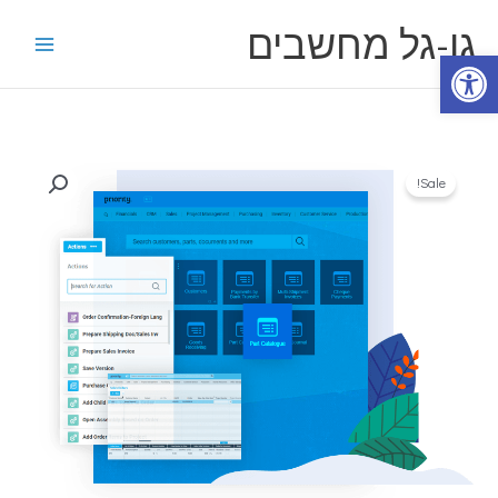
ילוג
גו-גל מחשבים
תוכן
פתח סרגל נגישות
כמות
Sale!
של
תוכנת
פריוריטי
טבולה