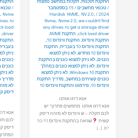
התקנת תוכנות
,
תקלות במחשב נפוצות
התקנת 
/
טכנאי מחשבים
/
15 בספטמבר
/
טכנאי
,
Nvme
Hardisk NVME
,
NV 2.0
,
/
2024
ives. to
Nvme
,
Nvme 2.0
,
we couldn't find
ick load
any drives. to get a storage driver
click load driver
,
התקנת NVME
,
driver
,
התקנת ווינדוס
,
התקנת ווינדוס 10
,
התקנת וו
התקנת ווינדוס 10 בעברית
,
התקנת
בעברית
ווינדוס 10 מחדש
,
לא ניתן למצוא
ניתן למ
כוננים
,
לא ניתן למצוא כוננים בהתקנת
כוננים 
ווינדוס
,
לא ניתן למצוא כוננים במהלך
כוננים במה
התקנת Windows 10
,
לא ניתן למצוא
לא ניתן
כוננים קשיחים במחשב
,
מדריך התקנת
מדריך הת
ווינדוס 10
,
פירמוט והתקנת ווינדוס 10
לא מזה
דיסק ק
אנא דרגו אותנו
אנא דרגו אותנו מחפשים פתרון? יש
אנא דרג
לכם תקלה – ש ווינדוס לא מזהה דיסק
לכם תק
קשיח
שגיאה בהתקנת ווינדוס 10/11
דיסק ק
?ה […]
הפתרון