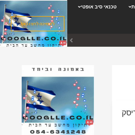
ק
ת
טכנאי סיב אופטי
ט
ג
לתמיכה לחצו כאן!
ו
ר
י
ו
ת
יסק