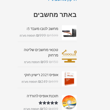
באתר מחשבים
מחשב לנובו מעבד i5
₪
999
₪
1599
תוספת מע"מ
טכנאי מחשבים שליטה
מרחוק
₪
99
₪
150
תוספת מע"מ
אופיס 2021 רישיון חוקי
₪
249
₪
699
תוספת מע"מ
תוכנת אופיס להורדה
₪
50
₪
499
דורג
5.00
תוספת מע"מ