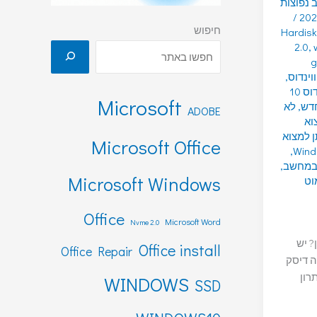
נפוצות
/
חיפוש
Hardis
2.0
,
g
וינדוס
,
התקנת ווינדוס 10
Microsoft
,
לא
ADOBE
וא
ן למצוא
Microsoft Office
,
 במחשב
,
Microsoft Windows
וט
Office
Microsoft Word
Nvme 2.0
? יש
Office install
Office Repair
ה דיסק
ון
WINDOWS
SSD