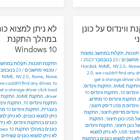
ת ווינדוס על כונן
לא ניתן למצוא כונ
י
במהלך התקנת
Windows 10
תוכנות
,
תקלות במחשב נפוצות
 מחשבים
/
23 בנובמבר 2023
/
התקנת תוכנות
,
תקלות במחשב 
Hardisk NVME
,
NV 2.0
,
Nvme
/
טכנאי מחשבים
/
23 בנובמבר 2023
2.0
,
we couldn't find any dr
k NVME
,
NV 2.0
,
Nvme
,
Nvme
get a storage driver cl
we couldn't find any drives. to
התקנת NVME
,
התקנת ווינדוס
,
et a storage driver click load
ינדוס 10
,
התקנת ווינדוס 10
driver
,
התקנת NVME
,
התקנת ו
,
התקנת ווינדוס 10 מחדש
,
התקנת ווינדוס 10
,
 מ USB דיסק חיצוני
,
בעברית
,
התקנת ווינדוס 10 מחדש
וינדוס מדיסק חיצוני
,
התקנת
ניתן למצוא כוננים
,
לא ניתן למצ
ן חיצוני
,
התקנת
כוננים בהתקנת ווינדוס
,
לא נית
על כונן חיצוני
,
התקנת ווינדוס
כוננים במהלך התקנת Windows 10
צוני USB
,
לא ניתן למצוא
לא ניתן למצוא כוננים קשיחים
לא ניתן למצוא כוננים בהתקנת