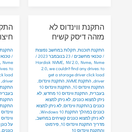
התקנת ווינדוס לא
התקנ
מזהה דיסק קשיח
חיצונ
התקנת תוכנות
,
תקלות במחשב נפוצות
התקנת 
/
טכנאי מחשבים
/
23 בנובמבר 2023
/
/
טכנאי
,
Nvme
Hardisk NVME
,
NV 2.0
,
Nvme
,
Nvme
ives. to
2.0
,
we couldn't find any drives. to
ick load
get a storage driver click load
driver
,
התקנת NVME
,
התקנת ווינדוס
,
driver
,
התקנת ווינדוס 10
,
התקנת ווינדוס 10
התקנת וו
בעברית
,
התקנת ווינדוס 10 מחדש
,
לא
בעברית
ניתן למצוא כוננים
,
לא ניתן למצוא
התקנת ווינדוס
כוננים בהתקנת ווינדוס
,
לא ניתן למצוא
התקנת ו
כוננים במהלך התקנת Windows 10
,
ווינדוס על USB כונ
לא ניתן למצוא כוננים קשיחים במחשב
,
ווינדוס 
מדריך התקנת ווינדוס 10
,
פירמוט
על כונן חי
והתקנת ווינדוס 10
כוננים
,