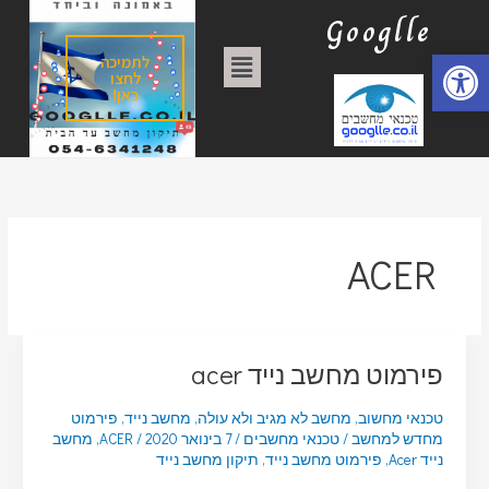
ילוג
ק
Googlle
תוכן
ט
פתח סרגל נגישות
תפריט
לתמיכה
ג
לחצו
כאן!
ו
ר
י
ו
ת
ACER
פירמוט מחשב נייד acer
טכנאי מחשוב
,
מחשב לא מגיב ולא עולה
,
מחשב נייד
,
פירמוט
מחדש למחשב
/
טכנאי מחשבים
/
7 בינואר 2020
/
ACER
,
מחשב
נייד Acer
,
פירמוט מחשב נייד
,
תיקון מחשב נייד