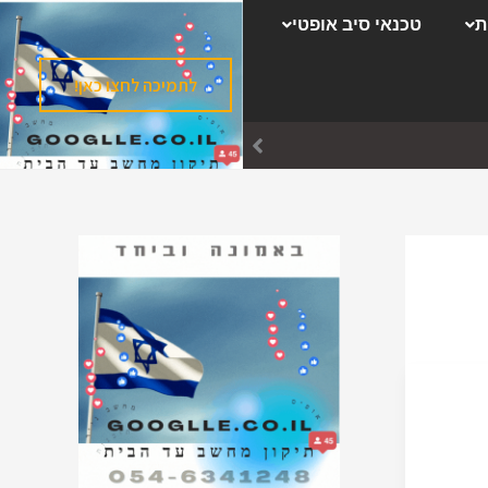
ק
ת
טכנאי סיב אופטי
ט
ג
לתמיכה לחצו כאן!
ו
ר
י
ו
ת