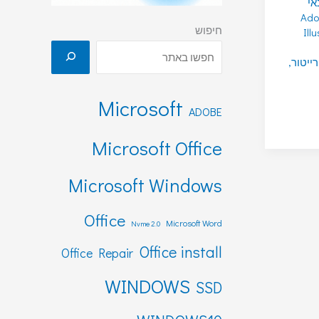
אי
Ado
חיפוש
Illu
ייטור
,
Microsoft
ADOBE
Microsoft Office
Microsoft Windows
Office
Microsoft Word
Nvme 2.0
Office install
Office Repair
WINDOWS
SSD