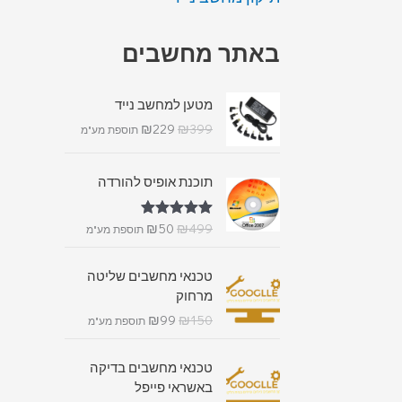
באתר מחשבים
מטען למחשב נייד
₪
229
₪
399
תוספת מע"מ
תוכנת אופיס להורדה
₪
50
₪
499
דורג
5.00
תוספת מע"מ
מתוך 5
טכנאי מחשבים שליטה
מרחוק
₪
99
₪
150
תוספת מע"מ
טכנאי מחשבים בדיקה
באשראי פייפל