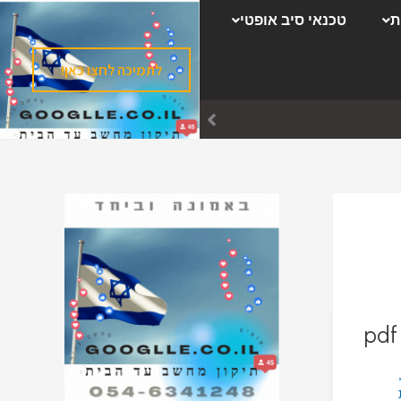
ק
ת
טכנאי סיב אופטי
ט
ג
לתמיכה לחצו כאן!
ו
ר
י
ו
ת