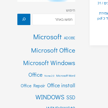
ים
/
31
חיפוש
מירת
 pdf
Microsoft
ADOBE
Microsoft Office
Microsoft Windows
Office
Microsoft Word
Nvme 2.0
Office install
Office Repair
WINDOWS
SSD