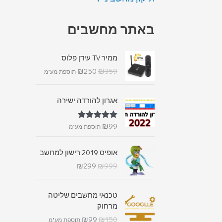
באתר מחשבים
ממיר TV עידן פלוס
₪
250
₪
359
תוספת מע"מ
אגרון להורדה ישירה
₪
99
דורג
5.00
תוספת מע"מ
מתוך 5
אופיס 2019 רישון למחשב
₪
299
₪
999
טכנאי מחשבים שליטה
מרחוק
₪
99
₪
150
תוספת מע"מ