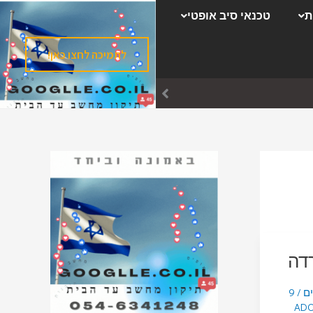
ק
ת
טכנאי סיב אופטי
ט
ג
לתמיכה לחצו כאן!
ו
ר
י
ו
ת
רדה
ים
/
9
AD