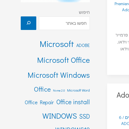
Premier
Ado
חיפוש
 פרמייר
Microsoft
וידאו,
ADOBE
כת וידאו
Microsoft Office
Microsoft Windows
Office
Microsoft Word
Nvme 2.0
Ado
Office install
Office Repair
WINDOWS
SSD
ים
/
6
AD