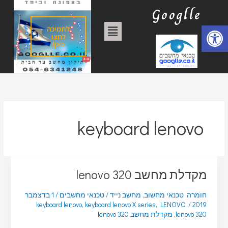
ילוג
ק
Googlle
תוכן
ט
פתח סרגל נגישות
תפריט
לתמיכה
ג
לחצו
כאן!
ו
ר
י
ו
ת
keyboard lenovo
מקדלת מחשב lenovo 320
חומרה
,
טכנאי מחשוב
,
מחשב נייד
/
טכנאי מחשבים
/
1 בדצמבר
keyboard lenovo
,
keyboard lenovo X series
,
LENOVO
,
/
2019
lenovo 320
,
מקדלת מחשב lenovo 320