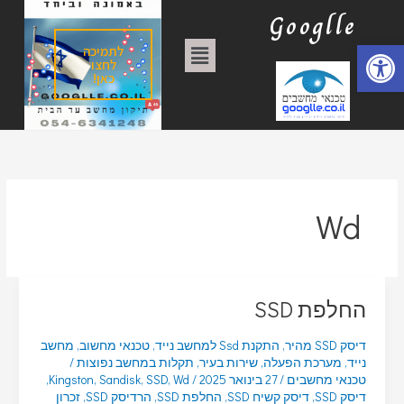
ילוג
ק
Googlle
תוכן
ט
פתח סרגל נגישות
תפריט
לתמיכה
ג
לחצו
כאן!
ו
ר
י
ו
ת
Wd
החלפת SSD
דיסק SSD מהיר
,
התקנת Ssd למחשב נייד
,
טכנאי מחשוב
,
מחשב
נייד
,
מערכת הפעלה
,
שירות בעיר
,
תקלות במחשב נפוצות
/
טכנאי מחשבים
/
27 בינואר 2025
/
Wd
,
SSD
,
Sandisk
,
Kingston
,
דיסק SSD
,
דיסק קשיח SSD
,
החלפת SSD
,
הרדיסק SSD
,
זכרון