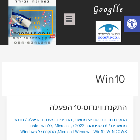
ילוג
ק
Googlle
תוכן
ט
פתח סרגל נגישות
תפריט
לתמיכה
ג
לחצו
כאן!
ו
ר
י
ו
ת
Win10
התקנת ווינדוס-10 הפעלה
התקנת תוכנות
,
טכנאי מחשוב
,
מדריכים
,
מערכת הפעלה
/
טכנאי
מחשבים
/
6 בספטמבר 2022
/
,
Microsoft
,
install win10
WINDOWS
,
Win10
,
Microsoft Windows
,
התקנת Windows 10