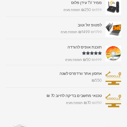
ממיר TV עידן פלוס
₪
250
₪
359
תוספת מע"מ
לפטופ זול וטוב
₪
1499
₪
1799
תוספת מע"מ
תוכנת אופיס להורדה
דורג
5.00
₪
50
₪
499
תוספת מע"מ
מתוך 5
אחסון אתר וורדפרס לשנה
₪
550
טכנאי מחשבים בדיקה לחיוב 70 ₪
₪
70
₪
250
תוספת מע"מ