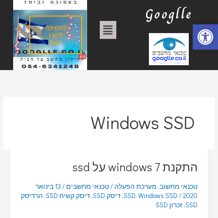
ילוג
ק
Googlle
תוכן
ט
פתח סרגל נגישות
תפריט
לתמיכה
ג
לחצו
כאן!
ו
ר
י
ו
ת
Windows SSD
התקנת windows 7 על ssd
טכנאי מחשוב
,
מערכת הפעלה
/
טכנאי מחשבים
/
13 בינואר
2020
/
Windows SSD
,
SSD
,
דיסק SSD
,
דיסק קשיח SSD
,
הרדיסק
SSD
,
זכרון SSD