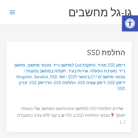
ילוג
ק
גו-גל מחשבים
תוכן
ט
פתח סרגל נגישות
ג
ו
ר
י
החלפת SSD
ו
ת
דיסק SSD מהיר
,
התקנת Ssd למחשב נייד
,
טכנאי מחשוב
,
מחשב
נייד
,
מערכת הפעלה
,
שירות בעיר
,
תקלות במחשב נפוצות
/
טכנאי מחשבים
/
27 בינואר 2025
/
Wd
,
SSD
,
Sandisk
,
Kingston
,
דיסק SSD
,
דיסק קשיח SSD
,
החלפת SSD
,
הרדיסק SSD
,
זכרון
SSD
שדרוג החלפת SSD למחשב איטיוהאם המחשב שלי באמת
תומך
טכנאי החלפת SSD ב 150 ₪ ביקור ללא צורך במעבדה
[…]