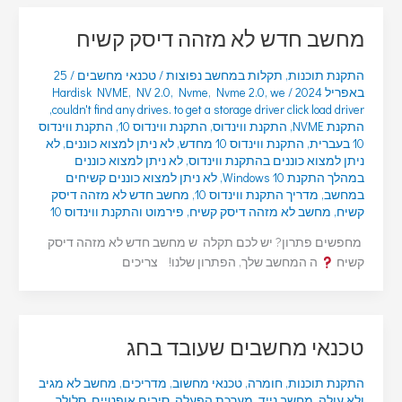
מחשב חדש לא מזהה דיסק קשיח
התקנת תוכנות
,
תקלות במחשב נפוצות
/
טכנאי מחשבים
/
25
באפריל 2024
/
we
,
Nvme 2.0
,
Nvme
,
NV 2.0
,
Hardisk NVME
,
couldn't find any drives. to get a storage driver click load driver
התקנת NVME
,
התקנת ווינדוס
,
התקנת ווינדוס 10
,
התקנת ווינדוס
10 בעברית
,
התקנת ווינדוס 10 מחדש
,
לא ניתן למצוא כוננים
,
לא
ניתן למצוא כוננים בהתקנת ווינדוס
,
לא ניתן למצוא כוננים
במהלך התקנת Windows 10
,
לא ניתן למצוא כוננים קשיחים
במחשב
,
מדריך התקנת ווינדוס 10
,
מחשב חדש לא מזהה דיסק
קשיח
,
מחשב לא מזהה דיסק קשיח
,
פירמוט והתקנת ווינדוס 10
מחפשים פתרון? יש לכם תקלה ש מחשב חדש לא מזהה דיסק
קשיח
ה המחשב שלך, הפתרון שלנו! צריכים
טכנאי מחשבים שעובד בחג
התקנת תוכנות
,
חומרה
,
טכנאי מחשוב
,
מדריכים
,
מחשב לא מגיב
ולא עולה
,
מחשב נייד
,
מערכת הפעלה
,
סיבים אופטיים
,
סלולר
,